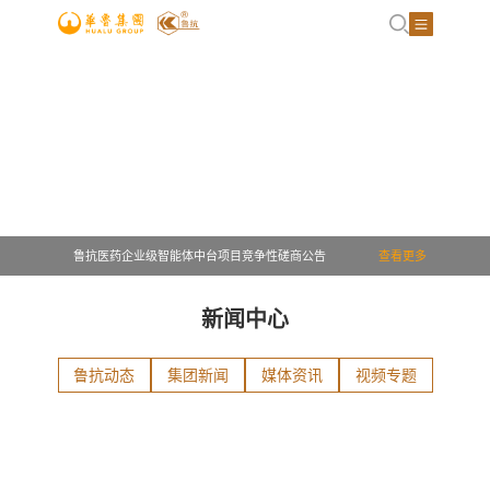
609车间偏心异径管加急计划250408-采购公告
鲁抗医药企业级智能体中台项目竞争性磋商公告
查看更多
102车间LG300干式挤压制粒机大修项目单一来源采购公告
新闻中心
制剂园区粉针线胶塞机组大修单一来源采购公告
鲁抗动态
集团新闻
媒体资讯
视频专题
鲁抗医药SY-26项目连续加氢工艺开发及装置采购项目招标公告
山东鲁抗2026年环境自行监测项目竞争性磋商公告
制剂园区废水总排口在线监测设备及配套设施运维服务竞争性磋商公告