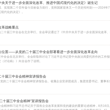
中央关于进一步全面深化改革、推进中国式现代化的决定》诞生记
、实现第二个百年奋斗目标奋力前行，党和国家迎来又一个历史性时刻——2024年
式现代化的决定》。
改革战略重点
党的二十届三中全会在北京举行。全会审议通过了《中共中央关于进一步全面深化改革
出位置——从党的二十届三中全会部署看进一步全面深化改革走向
届三中全会在北京举行。全会听取和讨论了习近平总书记受中央政治局委托所作的工作
定（讨论稿）》向全会作了说明。
二十届三中全会精神宣讲报告会
贯彻党的二十届三中全会精神宣讲报告会。省属企业宣讲团成员，集团党委书记、董事长
二十届三中全会精神”宣讲报告会
会精神和习近平总书记关于国有企业改革发展和党的建设的重要论述精神，8月16日