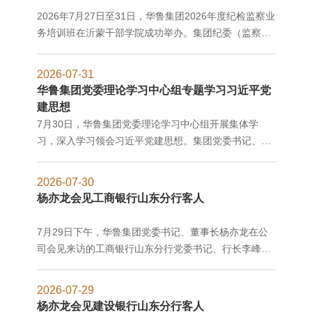
2026年7月27日至31日，华鲁集团2026年度纪检监察业
务培训班在沂蒙干部学院成功举办。集团纪委（监察专
员办公室）及权属公司纪检监察干部、境外机构廉洁专
员共36人参加培训。
2026-07-31
华鲁集团党委理论学习中心组专题学习习近平党
建思想
7月30日，华鲁集团党委理论学习中心组开展集体学
习，深入学习领会习近平党建思想。集团党委书记、董
事长杨亦龙主持会议并讲话，班子成员围绕学习主题开
展交流研讨。省属企业党委理论学习中心组列席旁听工
2026-07-30
作组组长，山东国投集团党委常委、副总经理孙涛一行
杨亦龙会见工商银行山东分行客人
列席旁听并点评。
7月29日下午，华鲁集团党委书记、董事长杨亦龙在公
司会见来访的工商银行山东分行党委书记、行长李峰一
行，双方就深化战略合作、赋能产业升级、共建长效共
赢机制等进行了充分交流。集团党委副书记、董事、总
2026-07-29
经理王涛参加会见。
杨亦龙会见建设银行山东分行客人